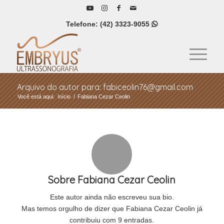
Telefone:
(42) 3323-9055

Arquivo do autor para: fabiceolin76@gmail.com
Você está aqui:
Início
/
Fabiana Cezar Ceolin
Sobre
Fabiana Cezar Ceolin
Este autor ainda não escreveu sua bio.
Mas temos orgulho de dizer que
Fabiana Cezar Ceolin
já
contribuiu com 9 entradas.